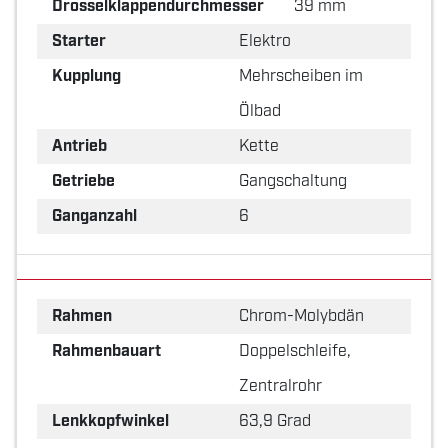
Drosselklappendurchmesser
39 mm
Starter
Elektro
Kupplung
Mehrscheiben im
Ölbad
Antrieb
Kette
Getriebe
Gangschaltung
Ganganzahl
6
Rahmen
Chrom-Molybdän
Rahmenbauart
Doppelschleife,
Zentralrohr
Lenkkopfwinkel
63,9 Grad